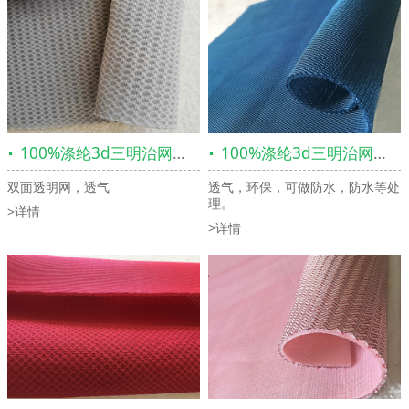
100%涤纶3d三明治网眼布
100%涤纶3d三明治网眼布
双面透明网，透气
透气，环保，可做防水，防水等处
理。
>详情
>详情