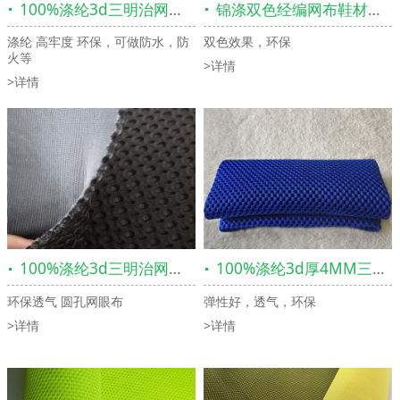
100%涤纶3d三明治网眼布三层网
锦涤双色经编网布鞋材箱包网眼布
涤纶 高牢度 环保，可做防水，防
双色效果，环保
火等
>详情
>详情
100%涤纶3d三明治网眼布
100%涤纶3d厚4MM三明治网眼布
环保透气 圆孔网眼布
弹性好，透气，环保
>详情
>详情