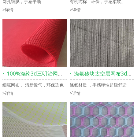
网孔细腻，手感平顺
有机纯棉，环保，手感柔软。
>详情
>详情
100%涤纶3d三明治网眼布
涤氨砖块太空层网布3d空气层
细腻网布， 清新透气，环保染色
涤氨材质 ，手感弹性超级舒适
>详情
>详情