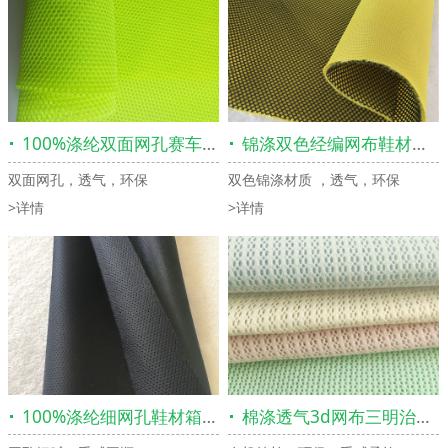
100%涤纶双面网孔赛车服座垫用3d三明治网眼布
锦涤双色经编网布鞋材箱包网眼布三明治网布
双面网孔，透气，环保
双色锦涤材质 ，透气，环保
>详情
>详情
100%涤纶细网孔鞋材箱背包用三明治网眼布
棉涤透气3d网布三明治空气层网眼布