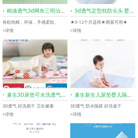
棉涤透气3d网布三明治空气层网眼布
3d透气定型枕防尖头 婴儿枕头0-3个月矫正偏头型春夏新生儿小枕头
有机纯棉，环保，手感柔软。
★0-12个月适用★两面可用★
>详情
>详情
巢生3D床垫可水洗透气宝宝床褥小学生宿舍用学生床睡垫可定制尺寸
巢生新生儿尿垫婴儿隔尿垫防水可洗初生宝宝隔尿垫透气婴儿用品
3D透气 好洗易干 卫生健康
3D透气 防水隔尿 好洗速干
>详情
>详情