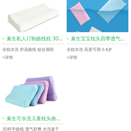
巢生私人订制曲线枕 3D可水洗舒适单人枕高低枕
巢生宝宝枕头四季透气枕幼儿园1-3-8岁儿童小枕头小孩幼儿婴儿枕
全枕水洗 舒适曲线 贴合颈部
全枕水洗 高度可调 0-8岁
>详情
>详情
巢生可水洗儿童枕头曲线透气枕头学生枕青少年高低护颈枕9-12岁
3D科学曲线 透气舒爽 水洗速干