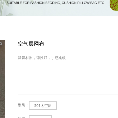
空气层网布
涤氨材质，弹性好，手感柔软
型号：
501太空层