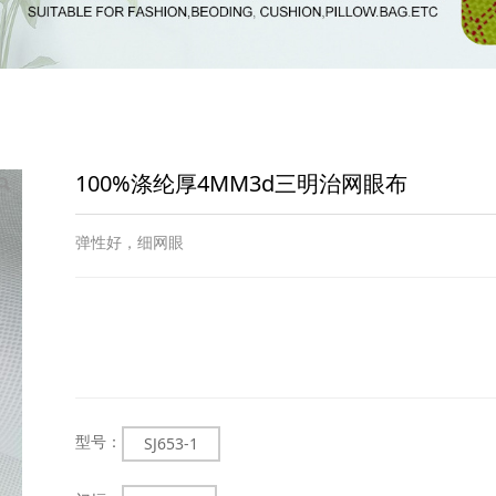
3d三明治网眼布
100%涤纶厚4MM3d三明治网眼布
弹性好，细网眼
型号：
SJ653-1