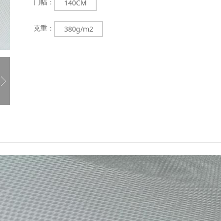
门幅：
140CM
克重：
380g/m2