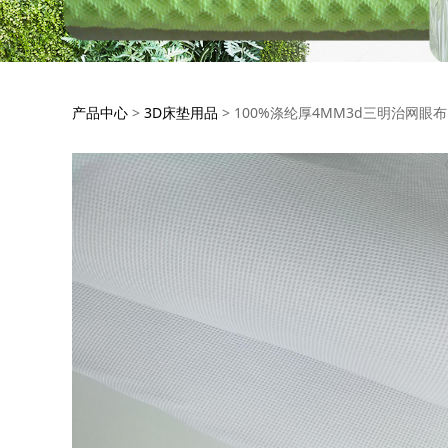
100%涤纶厚4MM
产品中心
>
3D床垫用品
>
100%涤纶厚4MM3d三明治网眼布